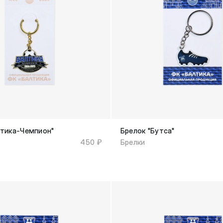
лтика-Чемпион"
Брелок "Бутса"
450 ₽
Брелки