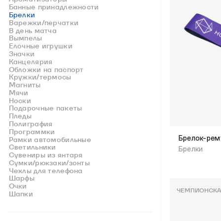
Банные принадлежности
Брелки
Варежки/перчатки
В день матча
Вымпелы
Елочные игрушки
Значки
Канцелярия
Обложки на паспорт
Кружки/термосы
Магниты
Мячи
Носки
Подарочные пакеты
Пледы
Полиграфия
Программки
Брелок-ре
Рамки автомобильные
Светильники
Брелки
Сувениры из янтаря
Сумки/рюкзаки/зонты
Чехлы для телефона
Шарфы
Очки
ЧЕМПИОНСКА
Шапки