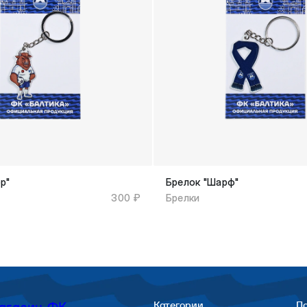
р"
Брелок "Шарф"
300 ₽
Брелки
агазин ФК
Категории
П