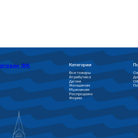
агазин ФК
Категории
П
Все товары
Са
Атрибутика
До
Детям
Об
Женщинам
П
Мужчинам
Распродажа
Форма