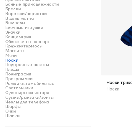
Банные принадлежности
Брелки
Варежки/перчатки
В день матча
Вымпелы
Елочные игрушки
Значки
Канцелярия
Обложки на паспорт
Кружки/термосы
Магниты
Мячи
Носки
Подарочные пакеты
Пледы
Полиграфия
Программки
Носки трик
Рамки автомобильные
Светильники
Носки
Сувениры из янтаря
Сумки/рюкзаки/зонты
Чехлы для телефона
Шарфы
Очки
Шапки