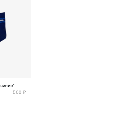
синие"
500 ₽