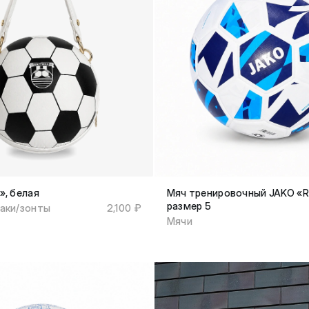
», белая
Мяч тренировочный JAKO «Ri
размер 5
аки/зонты
2,100 ₽
Мячи