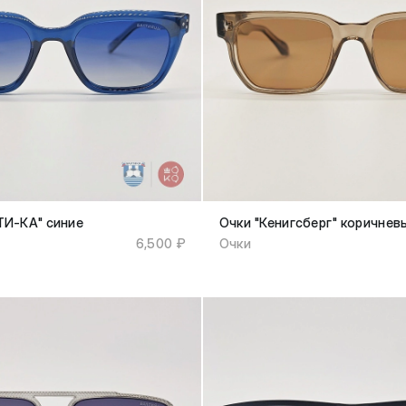
ТИ-КА" синие
Очки "Кенигсберг" коричнев
6,500 ₽
Очки