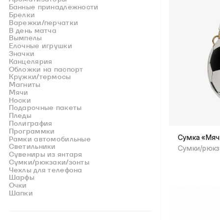
Банные принадлежности
Брелки
Варежки/перчатки
В день матча
Вымпелы
Елочные игрушки
Значки
Канцелярия
Обложки на паспорт
Кружки/термосы
Магниты
Мячи
Носки
Подарочные пакеты
Пледы
Полиграфия
Программки
Сумка «Мяч
Рамки автомобильные
Светильники
Сумки/рюкз
Сувениры из янтаря
Сумки/рюкзаки/зонты
Чехлы для телефона
Шарфы
Очки
Шапки