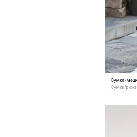
Сумка-мешо
Сумки/рюкз