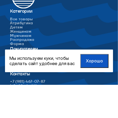
Категории
Все товары
Атрибутика
Детям
Женщинам
Мужчинам
Распродажа
Форма
Покупателям
Сайт клуба
Мы используем куки, чтобы
Доставка и оплата
Хорошо
сделать сайт удобнее для вас
Обмен и возврат
Помощь
Контакты
+7 (981) 467-07-87
info@fc-baltika.ru
236006, г. Калининград,
ул. Октябрьская, д. 12, пом. 43
(ориентир – остановка Набережная Ветеранов)