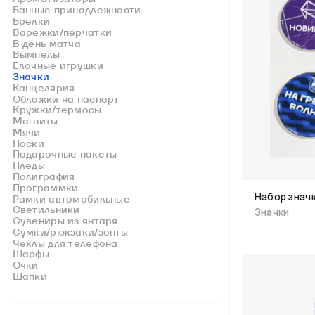
Банные принадлежности
Брелки
Варежки/перчатки
В день матча
Вымпелы
Елочные игрушки
Значки
Канцелярия
Обложки на паспорт
Кружки/термосы
Магниты
Мячи
Носки
Подарочные пакеты
Пледы
Полиграфия
Программки
Набор зна
Рамки автомобильные
Светильники
Значки
Сувениры из янтаря
Сумки/рюкзаки/зонты
Чехлы для телефона
Шарфы
Очки
Шапки