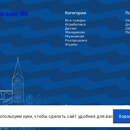
агазин ФК
Категории
П
Все товары
Са
Атрибутика
До
Детям
Об
Женщинам
П
Мужчинам
Распродажа
Форма
Политика конфиденциальности
По
спользуем куки, чтобы сделать сайт удобнее для вас
Хоро