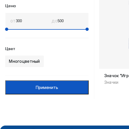
Цена
от
до
Цвет
Многоцветный
Значок "Иг
Значки
Применить