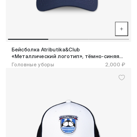
Бейсболка Atributika&Club
«Металлический логотип», тёмно-синяя
без сетки
Головные уборы
2,000 ₽