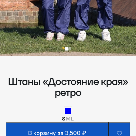
Штаны «Достояние края»
ретро
S
M
L
В корзину за 3,500 ₽