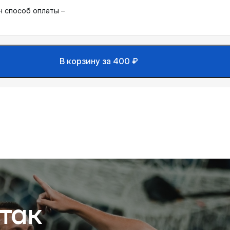
н способ оплаты –
В корзину за 400 ₽
так