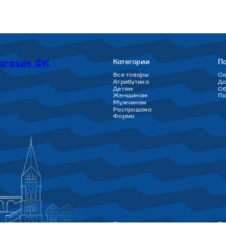
агазин ФК
Категории
П
Все товары
Са
Атрибутика
До
Детям
Об
Женщинам
П
Мужчинам
Распродажа
Форма
Политика конфиденциальности
По