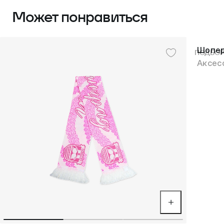
Может понравиться
Шопер
ПОДБОР
Аксес