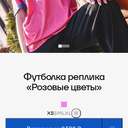
Футболка реплика
«Розовые цветы»
XS
S
M
L
XL