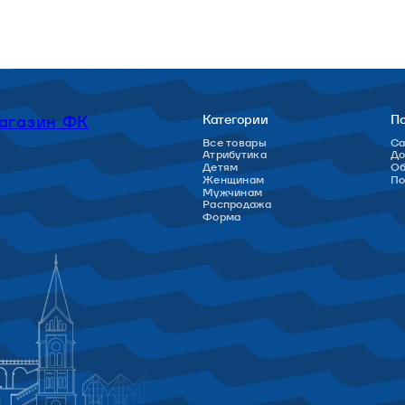
агазин ФК
Категории
П
Все товары
Са
Атрибутика
До
Детям
Об
Женщинам
П
Мужчинам
Распродажа
Форма