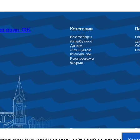
агазин ФК
Категории
П
Все товары
Са
Атрибутика
До
Детям
Об
Женщинам
П
Мужчинам
Распродажа
Форма
Политика конфиденциальности
По