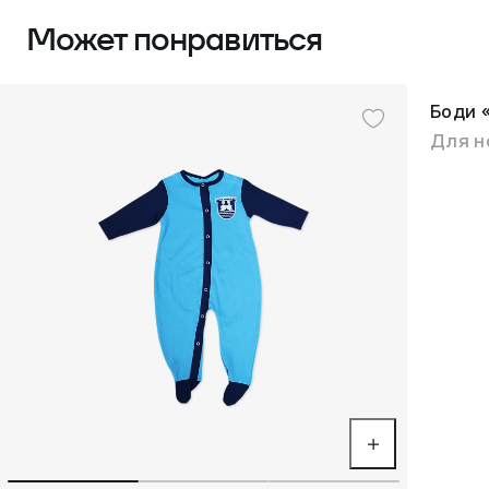
Может понравиться
Боди 
Для н